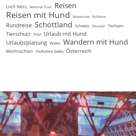
Reisen
Loch Ness
National Trust
Reisen mit Hund
Reiseroute
Rollleine
Schottland
Rundreise
Schweiz
Tierheim
Silvester
Urlaub mit Hund
Tierschutz
Tirol
Wandern mit Hund
Urlaubsplanung
Wales
Österreich
Weihnachten
Yorkshire Dales