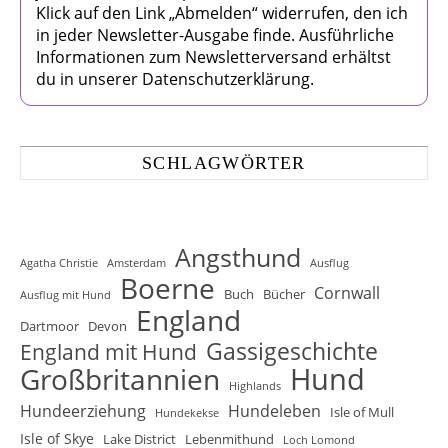
Klick auf den Link „Abmelden“ widerrufen, den ich
in jeder Newsletter-Ausgabe finde. Ausführliche
Informationen zum Newsletterversand erhältst
du in unserer Datenschutzerklärung.
SCHLAGWÖRTER
Angsthund
Agatha Christie
Amsterdam
Ausflug
Boerne
Cornwall
Buch
Bücher
Ausflug mit Hund
England
Dartmoor
Devon
Gassigeschichte
England mit Hund
Hund
Großbritannien
Highlands
Hundeerziehung
Hundeleben
Isle of Mull
Hundekekse
Isle of Skye
Lake District
Lebenmithund
Loch Lomond