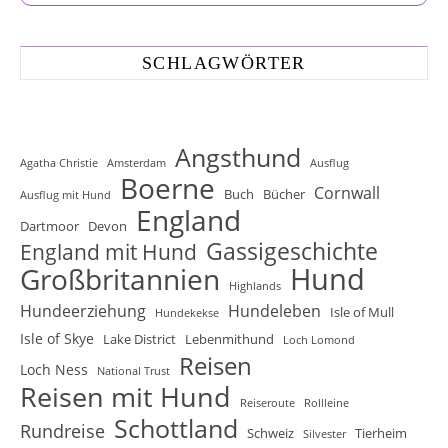
SCHLAGWÖRTER
Angsthund
Agatha Christie
Amsterdam
Ausflug
Boerne
Cornwall
Buch
Bücher
Ausflug mit Hund
England
Dartmoor
Devon
Gassigeschichte
England mit Hund
Hund
Großbritannien
Highlands
Hundeerziehung
Hundeleben
Isle of Mull
Hundekekse
Isle of Skye
Lake District
Lebenmithund
Loch Lomond
Reisen
Loch Ness
National Trust
Reisen mit Hund
Reiseroute
Rollleine
Schottland
Rundreise
Schweiz
Tierheim
Silvester