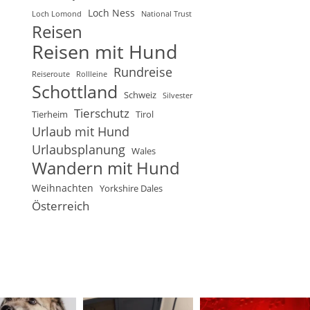
Loch Ness
Loch Lomond
National Trust
Reisen
Reisen mit Hund
Rundreise
Reiseroute
Rollleine
Schottland
Schweiz
Silvester
Tierschutz
Tierheim
Tirol
Urlaub mit Hund
Urlaubsplanung
Wales
Wandern mit Hund
Weihnachten
Yorkshire Dales
Österreich