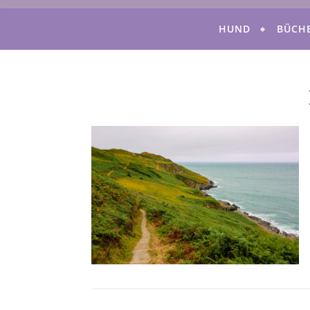
HUND
BÜCH