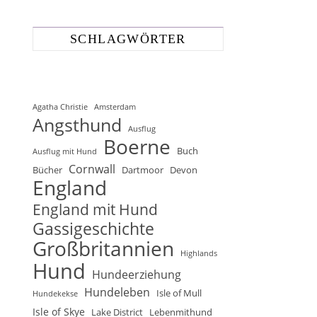
SCHLAGWÖRTER
Agatha Christie
Amsterdam
Angsthund
Ausflug
Boerne
Buch
Ausflug mit Hund
Cornwall
Bücher
Dartmoor
Devon
England
England mit Hund
Gassigeschichte
Großbritannien
Highlands
Hund
Hundeerziehung
Hundeleben
Isle of Mull
Hundekekse
Isle of Skye
Lake District
Lebenmithund