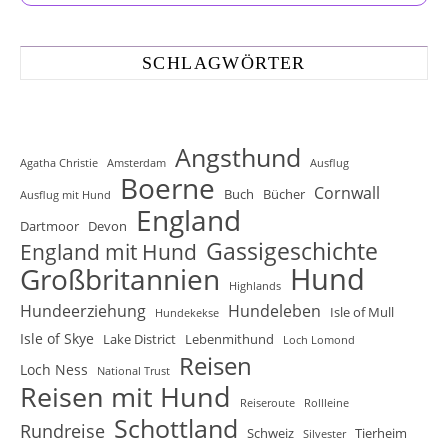
SCHLAGWÖRTER
Angsthund
Agatha Christie
Amsterdam
Ausflug
Boerne
Cornwall
Buch
Bücher
Ausflug mit Hund
England
Dartmoor
Devon
Gassigeschichte
England mit Hund
Hund
Großbritannien
Highlands
Hundeerziehung
Hundeleben
Isle of Mull
Hundekekse
Isle of Skye
Lake District
Lebenmithund
Loch Lomond
Reisen
Loch Ness
National Trust
Reisen mit Hund
Reiseroute
Rollleine
Schottland
Rundreise
Schweiz
Tierheim
Silvester