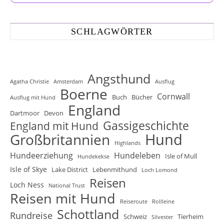
SCHLAGWÖRTER
Angsthund
Agatha Christie
Amsterdam
Ausflug
Boerne
Cornwall
Buch
Bücher
Ausflug mit Hund
England
Dartmoor
Devon
Gassigeschichte
England mit Hund
Hund
Großbritannien
Highlands
Hundeerziehung
Hundeleben
Isle of Mull
Hundekekse
Isle of Skye
Lake District
Lebenmithund
Loch Lomond
Reisen
Loch Ness
National Trust
Reisen mit Hund
Reiseroute
Rollleine
Schottland
Rundreise
Schweiz
Tierheim
Silvester