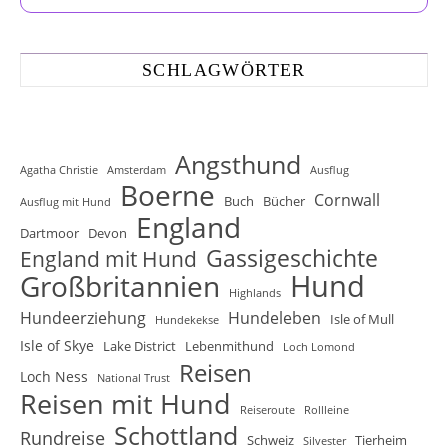
SCHLAGWÖRTER
Angsthund
Agatha Christie
Amsterdam
Ausflug
Boerne
Cornwall
Buch
Bücher
Ausflug mit Hund
England
Dartmoor
Devon
Gassigeschichte
England mit Hund
Hund
Großbritannien
Highlands
Hundeerziehung
Hundeleben
Isle of Mull
Hundekekse
Isle of Skye
Lake District
Lebenmithund
Loch Lomond
Reisen
Loch Ness
National Trust
Reisen mit Hund
Reiseroute
Rollleine
Schottland
Rundreise
Schweiz
Tierheim
Silvester