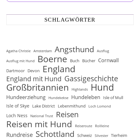
SCHLAGWÖRTER
Angsthund
Agatha Christie
Amsterdam
Ausflug
Boerne
Cornwall
Buch
Bücher
Ausflug mit Hund
England
Dartmoor
Devon
Gassigeschichte
England mit Hund
Hund
Großbritannien
Highlands
Hundeerziehung
Hundeleben
Isle of Mull
Hundekekse
Isle of Skye
Lake District
Lebenmithund
Loch Lomond
Reisen
Loch Ness
National Trust
Reisen mit Hund
Reiseroute
Rollleine
Schottland
Rundreise
Schweiz
Tierheim
Silvester