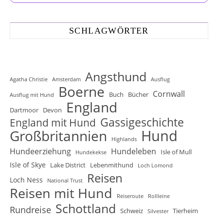
SCHLAGWÖRTER
Angsthund
Agatha Christie
Amsterdam
Ausflug
Boerne
Cornwall
Buch
Bücher
Ausflug mit Hund
England
Dartmoor
Devon
Gassigeschichte
England mit Hund
Hund
Großbritannien
Highlands
Hundeerziehung
Hundeleben
Isle of Mull
Hundekekse
Isle of Skye
Lake District
Lebenmithund
Loch Lomond
Reisen
Loch Ness
National Trust
Reisen mit Hund
Reiseroute
Rollleine
Schottland
Rundreise
Schweiz
Tierheim
Silvester