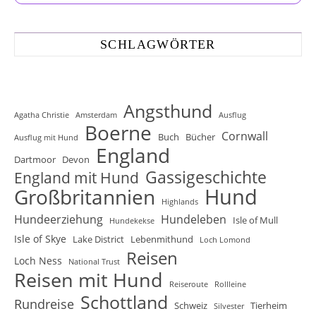
SCHLAGWÖRTER
Angsthund
Agatha Christie
Amsterdam
Ausflug
Boerne
Cornwall
Buch
Bücher
Ausflug mit Hund
England
Dartmoor
Devon
Gassigeschichte
England mit Hund
Hund
Großbritannien
Highlands
Hundeerziehung
Hundeleben
Isle of Mull
Hundekekse
Isle of Skye
Lake District
Lebenmithund
Loch Lomond
Reisen
Loch Ness
National Trust
Reisen mit Hund
Reiseroute
Rollleine
Schottland
Rundreise
Schweiz
Tierheim
Silvester