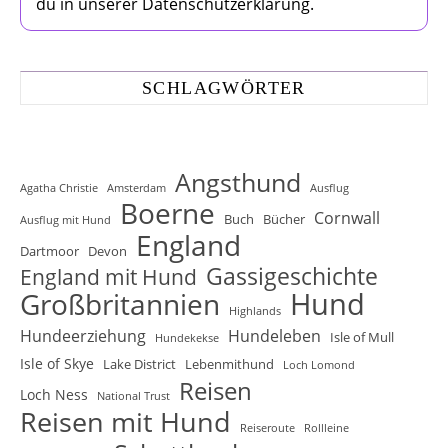
du in unserer Datenschutzerklärung.
SCHLAGWÖRTER
Angsthund
Agatha Christie
Amsterdam
Ausflug
Boerne
Cornwall
Buch
Bücher
Ausflug mit Hund
England
Dartmoor
Devon
Gassigeschichte
England mit Hund
Hund
Großbritannien
Highlands
Hundeerziehung
Hundeleben
Isle of Mull
Hundekekse
Isle of Skye
Lake District
Lebenmithund
Loch Lomond
Reisen
Loch Ness
National Trust
Reisen mit Hund
Reiseroute
Rollleine