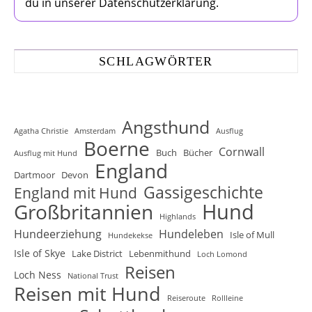
du in unserer Datenschutzerklärung.
SCHLAGWÖRTER
Angsthund
Agatha Christie
Amsterdam
Ausflug
Boerne
Cornwall
Buch
Bücher
Ausflug mit Hund
England
Dartmoor
Devon
Gassigeschichte
England mit Hund
Hund
Großbritannien
Highlands
Hundeerziehung
Hundeleben
Isle of Mull
Hundekekse
Isle of Skye
Lake District
Lebenmithund
Loch Lomond
Reisen
Loch Ness
National Trust
Reisen mit Hund
Reiseroute
Rollleine