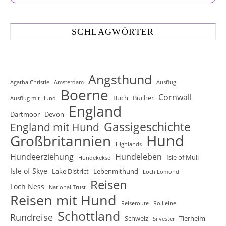
SCHLAGWÖRTER
Angsthund
Agatha Christie
Amsterdam
Ausflug
Boerne
Cornwall
Buch
Bücher
Ausflug mit Hund
England
Dartmoor
Devon
Gassigeschichte
England mit Hund
Hund
Großbritannien
Highlands
Hundeerziehung
Hundeleben
Isle of Mull
Hundekekse
Isle of Skye
Lake District
Lebenmithund
Loch Lomond
Reisen
Loch Ness
National Trust
Reisen mit Hund
Reiseroute
Rollleine
Schottland
Rundreise
Schweiz
Tierheim
Silvester