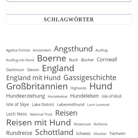
SCHLAGWÖRTER
Angsthund
Agatha Christie
Amsterdam
Ausflug
Boerne
Cornwall
Buch
Bücher
Ausflug mit Hund
England
Dartmoor
Devon
Gassigeschichte
England mit Hund
Hund
Großbritannien
Highlands
Hundeerziehung
Hundeleben
Isle of Mull
Hundekekse
Isle of Skye
Lake District
Lebenmithund
Loch Lomond
Reisen
Loch Ness
National Trust
Reisen mit Hund
Reiseroute
Rollleine
Schottland
Rundreise
Schweiz
Tierheim
Silvester