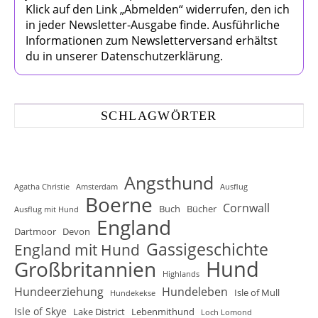
Klick auf den Link „Abmelden“ widerrufen, den ich
in jeder Newsletter-Ausgabe finde. Ausführliche
Informationen zum Newsletterversand erhältst
du in unserer Datenschutzerklärung.
SCHLAGWÖRTER
Angsthund
Agatha Christie
Amsterdam
Ausflug
Boerne
Cornwall
Buch
Bücher
Ausflug mit Hund
England
Dartmoor
Devon
Gassigeschichte
England mit Hund
Hund
Großbritannien
Highlands
Hundeerziehung
Hundeleben
Isle of Mull
Hundekekse
Isle of Skye
Lake District
Lebenmithund
Loch Lomond