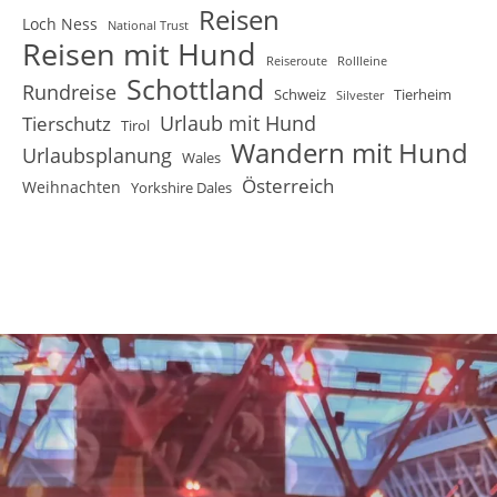
Reisen
Loch Ness
National Trust
Reisen mit Hund
Reiseroute
Rollleine
Schottland
Rundreise
Schweiz
Tierheim
Silvester
Urlaub mit Hund
Tierschutz
Tirol
Wandern mit Hund
Urlaubsplanung
Wales
Österreich
Weihnachten
Yorkshire Dales