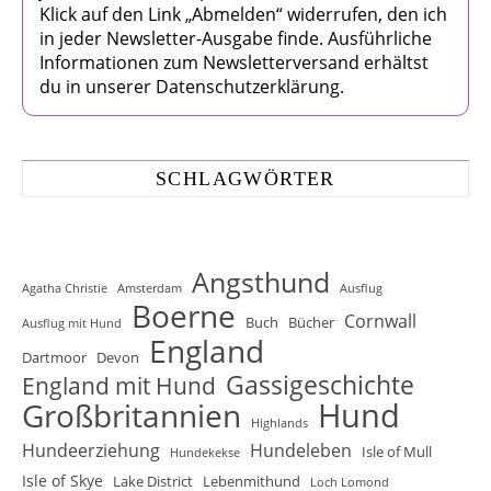
Klick auf den Link „Abmelden“ widerrufen, den ich
in jeder Newsletter-Ausgabe finde. Ausführliche
Informationen zum Newsletterversand erhältst
du in unserer Datenschutzerklärung.
SCHLAGWÖRTER
Angsthund
Agatha Christie
Amsterdam
Ausflug
Boerne
Cornwall
Buch
Bücher
Ausflug mit Hund
England
Dartmoor
Devon
Gassigeschichte
England mit Hund
Hund
Großbritannien
Highlands
Hundeerziehung
Hundeleben
Isle of Mull
Hundekekse
Isle of Skye
Lake District
Lebenmithund
Loch Lomond