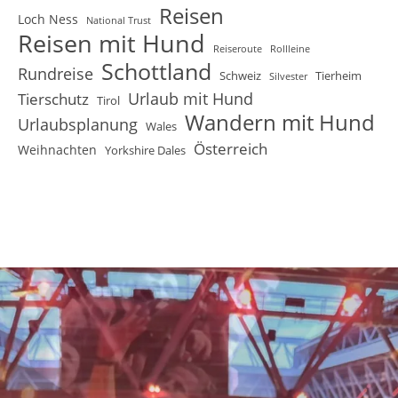
Reisen
Loch Ness
National Trust
Reisen mit Hund
Reiseroute
Rollleine
Schottland
Rundreise
Schweiz
Tierheim
Silvester
Urlaub mit Hund
Tierschutz
Tirol
Wandern mit Hund
Urlaubsplanung
Wales
Österreich
Weihnachten
Yorkshire Dales