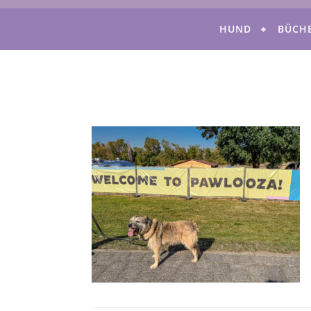
HUND
BÜCH