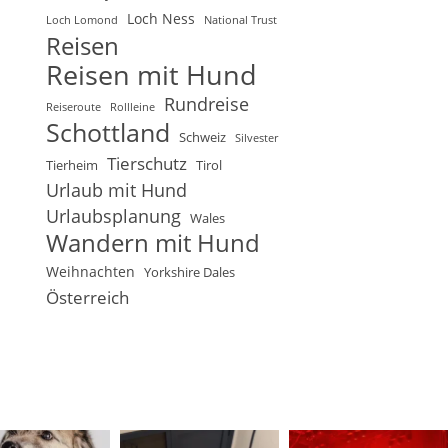
Loch Ness
Loch Lomond
National Trust
Reisen
Reisen mit Hund
Rundreise
Reiseroute
Rollleine
Schottland
Schweiz
Silvester
Tierschutz
Tierheim
Tirol
Urlaub mit Hund
Urlaubsplanung
Wales
Wandern mit Hund
Weihnachten
Yorkshire Dales
Österreich