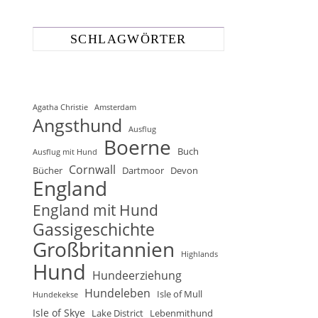
SCHLAGWÖRTER
Agatha Christie
Amsterdam
Angsthund
Ausflug
Boerne
Buch
Ausflug mit Hund
Cornwall
Bücher
Dartmoor
Devon
England
England mit Hund
Gassigeschichte
Großbritannien
Highlands
Hund
Hundeerziehung
Hundeleben
Isle of Mull
Hundekekse
Isle of Skye
Lake District
Lebenmithund