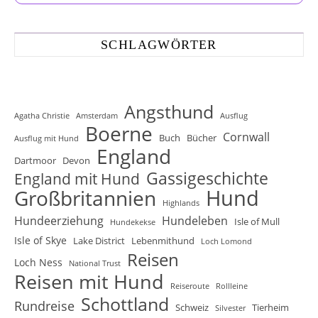
SCHLAGWÖRTER
Angsthund
Agatha Christie
Amsterdam
Ausflug
Boerne
Cornwall
Buch
Bücher
Ausflug mit Hund
England
Dartmoor
Devon
Gassigeschichte
England mit Hund
Hund
Großbritannien
Highlands
Hundeerziehung
Hundeleben
Isle of Mull
Hundekekse
Isle of Skye
Lake District
Lebenmithund
Loch Lomond
Reisen
Loch Ness
National Trust
Reisen mit Hund
Reiseroute
Rollleine
Schottland
Rundreise
Schweiz
Tierheim
Silvester