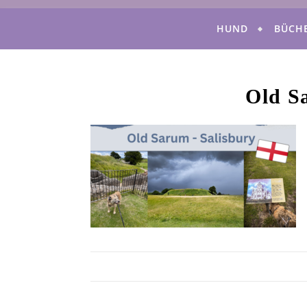
HUND
BÜCH
Old S