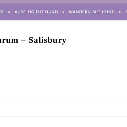
ER
AUSFLUG MIT HUND
WANDERN MIT HUND
arum – Salisbury