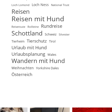
Loch Ness
Loch Lomond
National Trust
Reisen
Reisen mit Hund
Rundreise
Reiseroute
Rollleine
Schottland
Schweiz
Silvester
Tierschutz
Tierheim
Tirol
Urlaub mit Hund
Urlaubsplanung
Wales
Wandern mit Hund
Weihnachten
Yorkshire Dales
Österreich