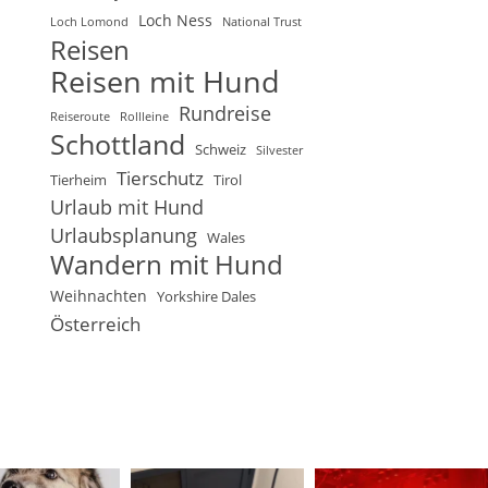
Loch Ness
Loch Lomond
National Trust
Reisen
Reisen mit Hund
Rundreise
Reiseroute
Rollleine
Schottland
Schweiz
Silvester
Tierschutz
Tierheim
Tirol
Urlaub mit Hund
Urlaubsplanung
Wales
Wandern mit Hund
Weihnachten
Yorkshire Dales
Österreich