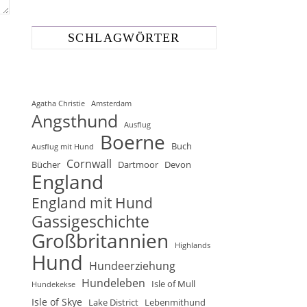
SCHLAGWÖRTER
Agatha Christie
Amsterdam
Angsthund
Ausflug
Boerne
Buch
Ausflug mit Hund
Cornwall
Bücher
Dartmoor
Devon
England
England mit Hund
Gassigeschichte
Großbritannien
Highlands
Hund
Hundeerziehung
Hundeleben
Isle of Mull
Hundekekse
Isle of Skye
Lake District
Lebenmithund