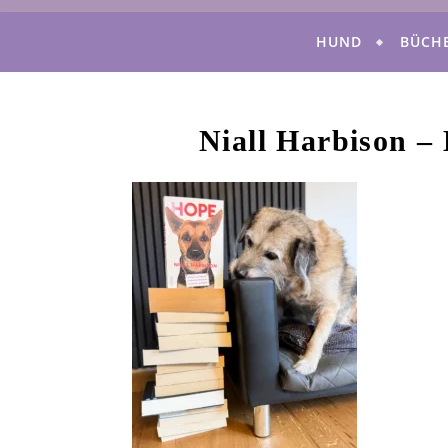
HUND
BÜCH
Niall Harbison – 