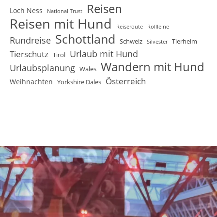
Reisen
Loch Ness
National Trust
Reisen mit Hund
Reiseroute
Rollleine
Schottland
Rundreise
Schweiz
Tierheim
Silvester
Urlaub mit Hund
Tierschutz
Tirol
Wandern mit Hund
Urlaubsplanung
Wales
Österreich
Weihnachten
Yorkshire Dales