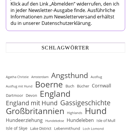
Klick auf den Link „Abmelden“ widerrufen, den ich
in jeder Newsletter-Ausgabe finde. Ausführliche
Informationen zum Newsletterversand erhältst
du in unserer Datenschutzerklärung.
SCHLAGWÖRTER
Angsthund
Agatha Christie
Amsterdam
Ausflug
Boerne
Cornwall
Buch
Bücher
Ausflug mit Hund
England
Dartmoor
Devon
Gassigeschichte
England mit Hund
Hund
Großbritannien
Highlands
Hundeerziehung
Hundeleben
Isle of Mull
Hundekekse
Isle of Skye
Lake District
Lebenmithund
Loch Lomond