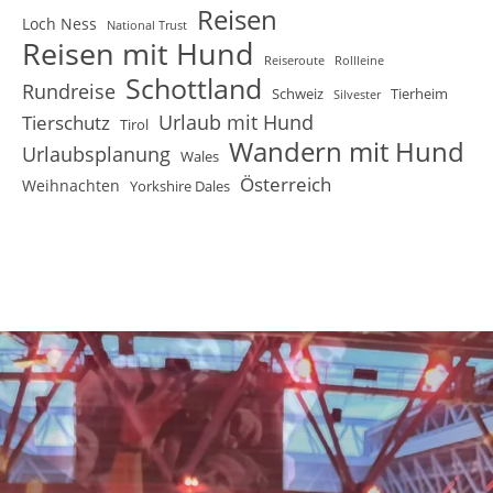
Reisen
Loch Ness
National Trust
Reisen mit Hund
Reiseroute
Rollleine
Schottland
Rundreise
Schweiz
Tierheim
Silvester
Urlaub mit Hund
Tierschutz
Tirol
Wandern mit Hund
Urlaubsplanung
Wales
Österreich
Weihnachten
Yorkshire Dales