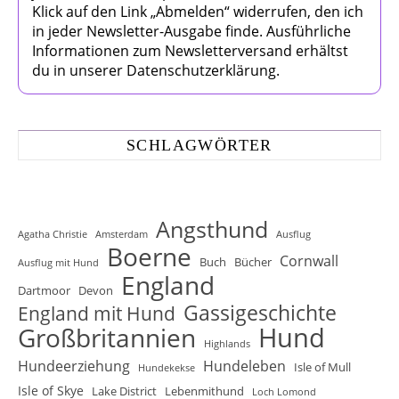
Klick auf den Link „Abmelden“ widerrufen, den ich
in jeder Newsletter-Ausgabe finde. Ausführliche
Informationen zum Newsletterversand erhältst
du in unserer Datenschutzerklärung.
SCHLAGWÖRTER
Angsthund
Agatha Christie
Amsterdam
Ausflug
Boerne
Cornwall
Buch
Bücher
Ausflug mit Hund
England
Dartmoor
Devon
Gassigeschichte
England mit Hund
Hund
Großbritannien
Highlands
Hundeerziehung
Hundeleben
Isle of Mull
Hundekekse
Isle of Skye
Lake District
Lebenmithund
Loch Lomond