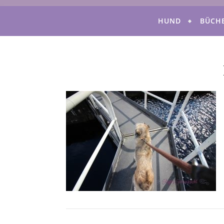
HUND
BÜCH