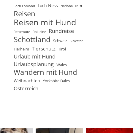
Loch Ness
Loch Lomond
National Trust
Reisen
Reisen mit Hund
Rundreise
Reiseroute
Rollleine
Schottland
Schweiz
Silvester
Tierschutz
Tierheim
Tirol
Urlaub mit Hund
Urlaubsplanung
Wales
Wandern mit Hund
Weihnachten
Yorkshire Dales
Österreich