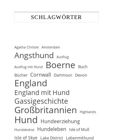
SCHLAGWÖRTER
Agatha Christie
Amsterdam
Angsthund
Ausflug
Boerne
Buch
Ausflug mit Hund
Cornwall
Bücher
Dartmoor
Devon
England
England mit Hund
Gassigeschichte
Großbritannien
Highlands
Hund
Hundeerziehung
Hundeleben
Isle of Mull
Hundekekse
Isle of Skye
Lake District
Lebenmithund