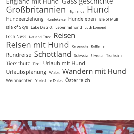
Gassigeschichte
England mit Hund
Hund
Großbritannien
Highlands
Hundeerziehung
Hundeleben
Isle of Mull
Hundekekse
Isle of Skye
Lake District
Lebenmithund
Loch Lomond
Reisen
Loch Ness
National Trust
Reisen mit Hund
Reiseroute
Rollleine
Schottland
Rundreise
Schweiz
Tierheim
Silvester
Urlaub mit Hund
Tierschutz
Tirol
Wandern mit Hund
Urlaubsplanung
Wales
Österreich
Weihnachten
Yorkshire Dales