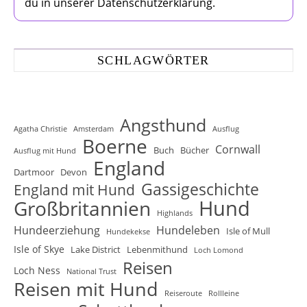
du in unserer Datenschutzerklärung.
SCHLAGWÖRTER
Angsthund
Agatha Christie
Amsterdam
Ausflug
Boerne
Cornwall
Buch
Bücher
Ausflug mit Hund
England
Dartmoor
Devon
Gassigeschichte
England mit Hund
Hund
Großbritannien
Highlands
Hundeerziehung
Hundeleben
Isle of Mull
Hundekekse
Isle of Skye
Lake District
Lebenmithund
Loch Lomond
Reisen
Loch Ness
National Trust
Reisen mit Hund
Reiseroute
Rollleine