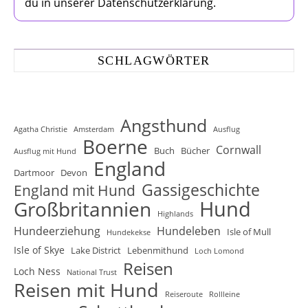
du in unserer Datenschutzerklärung.
SCHLAGWÖRTER
Angsthund
Agatha Christie
Amsterdam
Ausflug
Boerne
Cornwall
Buch
Bücher
Ausflug mit Hund
England
Dartmoor
Devon
Gassigeschichte
England mit Hund
Hund
Großbritannien
Highlands
Hundeerziehung
Hundeleben
Isle of Mull
Hundekekse
Isle of Skye
Lake District
Lebenmithund
Loch Lomond
Reisen
Loch Ness
National Trust
Reisen mit Hund
Reiseroute
Rollleine