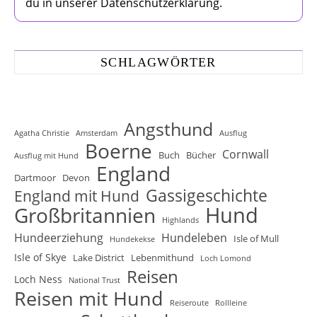
du in unserer Datenschutzerklärung.
SCHLAGWÖRTER
Angsthund
Agatha Christie
Amsterdam
Ausflug
Boerne
Cornwall
Buch
Bücher
Ausflug mit Hund
England
Dartmoor
Devon
Gassigeschichte
England mit Hund
Hund
Großbritannien
Highlands
Hundeerziehung
Hundeleben
Isle of Mull
Hundekekse
Isle of Skye
Lake District
Lebenmithund
Loch Lomond
Reisen
Loch Ness
National Trust
Reisen mit Hund
Reiseroute
Rollleine