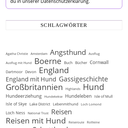
du in unserer Datenschutzerklärung.
SCHLAGWÖRTER
Angsthund
Agatha Christie
Amsterdam
Ausflug
Boerne
Cornwall
Buch
Bücher
Ausflug mit Hund
England
Dartmoor
Devon
Gassigeschichte
England mit Hund
Hund
Großbritannien
Highlands
Hundeerziehung
Hundeleben
Isle of Mull
Hundekekse
Isle of Skye
Lake District
Lebenmithund
Loch Lomond
Reisen
Loch Ness
National Trust
Reisen mit Hund
Reiseroute
Rollleine