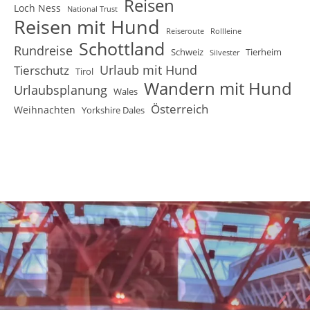
Reisen
Loch Ness
National Trust
Reisen mit Hund
Reiseroute
Rollleine
Schottland
Rundreise
Schweiz
Tierheim
Silvester
Urlaub mit Hund
Tierschutz
Tirol
Wandern mit Hund
Urlaubsplanung
Wales
Österreich
Weihnachten
Yorkshire Dales