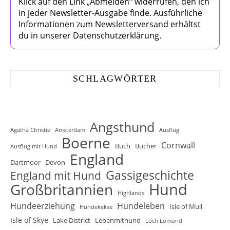
Klick auf den Link „Abmelden“ widerrufen, den ich
in jeder Newsletter-Ausgabe finde. Ausführliche
Informationen zum Newsletterversand erhältst
du in unserer Datenschutzerklärung.
SCHLAGWÖRTER
Angsthund
Agatha Christie
Amsterdam
Ausflug
Boerne
Cornwall
Buch
Bücher
Ausflug mit Hund
England
Dartmoor
Devon
Gassigeschichte
England mit Hund
Hund
Großbritannien
Highlands
Hundeerziehung
Hundeleben
Isle of Mull
Hundekekse
Isle of Skye
Lake District
Lebenmithund
Loch Lomond