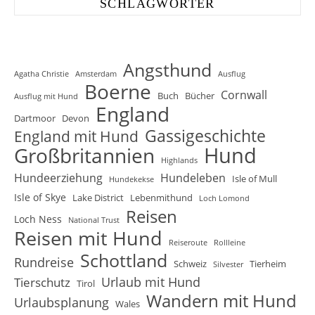
SCHLAGWÖRTER
Angsthund
Agatha Christie
Amsterdam
Ausflug
Boerne
Cornwall
Buch
Bücher
Ausflug mit Hund
England
Dartmoor
Devon
Gassigeschichte
England mit Hund
Hund
Großbritannien
Highlands
Hundeerziehung
Hundeleben
Isle of Mull
Hundekekse
Isle of Skye
Lake District
Lebenmithund
Loch Lomond
Reisen
Loch Ness
National Trust
Reisen mit Hund
Reiseroute
Rollleine
Schottland
Rundreise
Schweiz
Tierheim
Silvester
Urlaub mit Hund
Tierschutz
Tirol
Wandern mit Hund
Urlaubsplanung
Wales