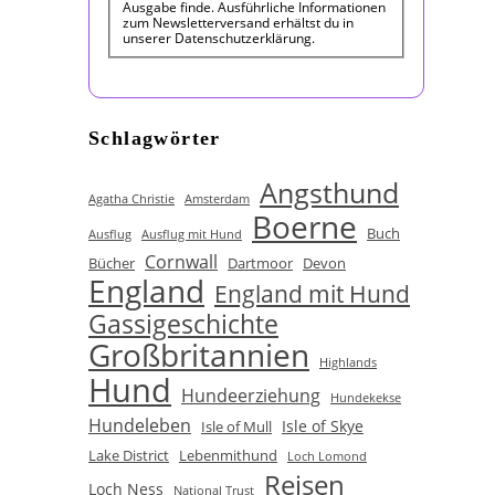
Ausgabe finde. Ausführliche Informationen
zum Newsletterversand erhältst du in
unserer Datenschutzerklärung.
Schlagwörter
Angsthund
Agatha Christie
Amsterdam
Boerne
Buch
Ausflug
Ausflug mit Hund
Cornwall
Bücher
Dartmoor
Devon
England
England mit Hund
Gassigeschichte
Großbritannien
Highlands
Hund
Hundeerziehung
Hundekekse
Hundeleben
Isle of Skye
Isle of Mull
Lake District
Lebenmithund
Loch Lomond
Reisen
Loch Ness
National Trust