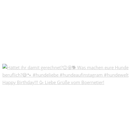
Happy Birthday!!! 🥳 Liebe Grüße vom Boernetier!