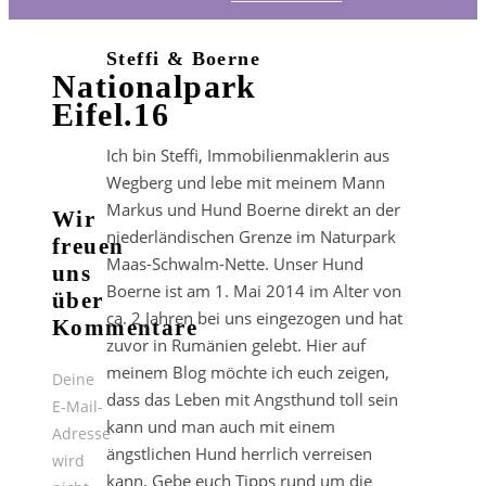
Steffi & Boerne
Nationalpark
Eifel.16
Ich bin Steffi, Immobilienmaklerin aus
Wegberg und lebe mit meinem Mann
Markus und Hund Boerne direkt an der
Wir
niederländischen Grenze im Naturpark
freuen
Maas-Schwalm-Nette. Unser Hund
uns
Boerne ist am 1. Mai 2014 im Alter von
über
ca. 2 Jahren bei uns eingezogen und hat
Kommentare
zuvor in Rumänien gelebt. Hier auf
meinem Blog möchte ich euch zeigen,
Deine
dass das Leben mit Angsthund toll sein
E-Mail-
kann und man auch mit einem
Adresse
ängstlichen Hund herrlich verreisen
wird
kann. Gebe euch Tipps rund um die