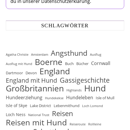
du in unserer Datenschutzerklärung.
SCHLAGWÖRTER
Angsthund
Agatha Christie
Amsterdam
Ausflug
Boerne
Cornwall
Buch
Bücher
Ausflug mit Hund
England
Dartmoor
Devon
Gassigeschichte
England mit Hund
Hund
Großbritannien
Highlands
Hundeerziehung
Hundeleben
Isle of Mull
Hundekekse
Isle of Skye
Lake District
Lebenmithund
Loch Lomond
Reisen
Loch Ness
National Trust
Reisen mit Hund
Reiseroute
Rollleine