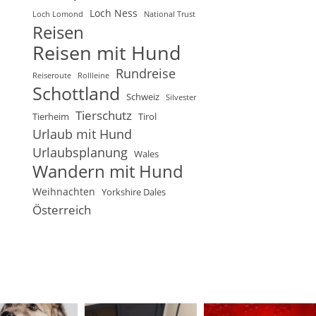
Loch Ness
Loch Lomond
National Trust
Reisen
Reisen mit Hund
Rundreise
Reiseroute
Rollleine
Schottland
Schweiz
Silvester
Tierschutz
Tierheim
Tirol
Urlaub mit Hund
Urlaubsplanung
Wales
Wandern mit Hund
Weihnachten
Yorkshire Dales
Österreich