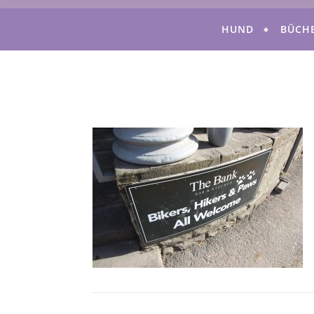
HUND
BÜCH