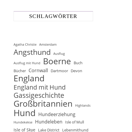
SCHLAGWÖRTER
Agatha Christie
Amsterdam
Angsthund
Ausflug
Boerne
Buch
Ausflug mit Hund
Cornwall
Bücher
Dartmoor
Devon
England
England mit Hund
Gassigeschichte
Großbritannien
Highlands
Hund
Hundeerziehung
Hundeleben
Isle of Mull
Hundekekse
Isle of Skye
Lake District
Lebenmithund