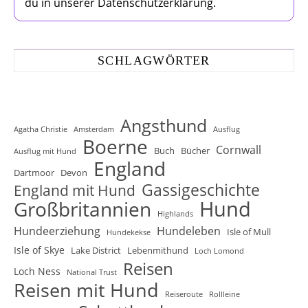
du in unserer Datenschutzerklärung.
SCHLAGWÖRTER
Angsthund
Agatha Christie
Amsterdam
Ausflug
Boerne
Cornwall
Buch
Bücher
Ausflug mit Hund
England
Dartmoor
Devon
Gassigeschichte
England mit Hund
Hund
Großbritannien
Highlands
Hundeerziehung
Hundeleben
Isle of Mull
Hundekekse
Isle of Skye
Lake District
Lebenmithund
Loch Lomond
Reisen
Loch Ness
National Trust
Reisen mit Hund
Reiseroute
Rollleine