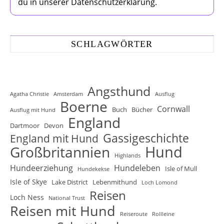
du in unserer Datenschutzerklärung.
SCHLAGWÖRTER
Angsthund
Agatha Christie
Amsterdam
Ausflug
Boerne
Cornwall
Buch
Bücher
Ausflug mit Hund
England
Dartmoor
Devon
Gassigeschichte
England mit Hund
Hund
Großbritannien
Highlands
Hundeerziehung
Hundeleben
Isle of Mull
Hundekekse
Isle of Skye
Lake District
Lebenmithund
Loch Lomond
Reisen
Loch Ness
National Trust
Reisen mit Hund
Reiseroute
Rollleine