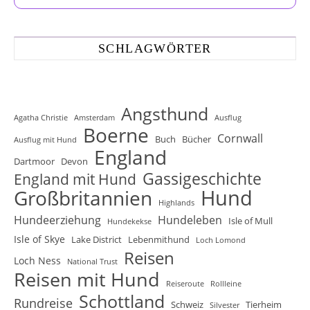
SCHLAGWÖRTER
Angsthund
Agatha Christie
Amsterdam
Ausflug
Boerne
Cornwall
Buch
Bücher
Ausflug mit Hund
England
Dartmoor
Devon
Gassigeschichte
England mit Hund
Hund
Großbritannien
Highlands
Hundeerziehung
Hundeleben
Isle of Mull
Hundekekse
Isle of Skye
Lake District
Lebenmithund
Loch Lomond
Reisen
Loch Ness
National Trust
Reisen mit Hund
Reiseroute
Rollleine
Schottland
Rundreise
Schweiz
Tierheim
Silvester