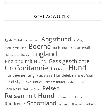
SCHLAGWÖRTER
Angsthund
Agatha Christie
Amsterdam
Ausflug
Boerne
Cornwall
Buch
Bücher
Ausflug mit Hund
England
Dartmoor
Devon
Gassigeschichte
England mit Hund
Hund
Großbritannien
Highlands
Hundeerziehung
Hundeleben
Isle of Mull
Hundekekse
Isle of Skye
Lake District
Lebenmithund
Loch Lomond
Reisen
Loch Ness
National Trust
Reisen mit Hund
Reiseroute
Rollleine
Schottland
Rundreise
Schweiz
Tierheim
Silvester