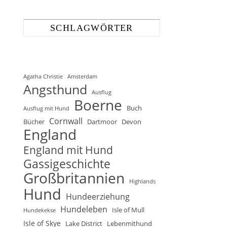
SCHLAGWÖRTER
Agatha Christie
Amsterdam
Angsthund
Ausflug
Boerne
Buch
Ausflug mit Hund
Cornwall
Bücher
Dartmoor
Devon
England
England mit Hund
Gassigeschichte
Großbritannien
Highlands
Hund
Hundeerziehung
Hundeleben
Isle of Mull
Hundekekse
Isle of Skye
Lake District
Lebenmithund