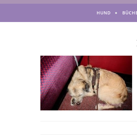
HUND
BÜCH