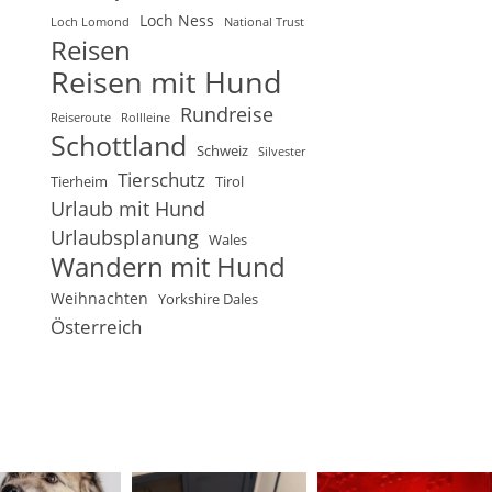
Loch Ness
Loch Lomond
National Trust
Reisen
Reisen mit Hund
Rundreise
Reiseroute
Rollleine
Schottland
Schweiz
Silvester
Tierschutz
Tierheim
Tirol
Urlaub mit Hund
Urlaubsplanung
Wales
Wandern mit Hund
Weihnachten
Yorkshire Dales
Österreich