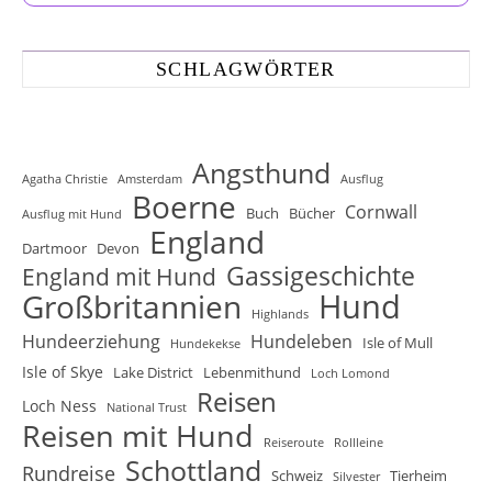
SCHLAGWÖRTER
Angsthund
Agatha Christie
Amsterdam
Ausflug
Boerne
Cornwall
Buch
Bücher
Ausflug mit Hund
England
Dartmoor
Devon
Gassigeschichte
England mit Hund
Hund
Großbritannien
Highlands
Hundeerziehung
Hundeleben
Isle of Mull
Hundekekse
Isle of Skye
Lake District
Lebenmithund
Loch Lomond
Reisen
Loch Ness
National Trust
Reisen mit Hund
Reiseroute
Rollleine
Schottland
Rundreise
Schweiz
Tierheim
Silvester