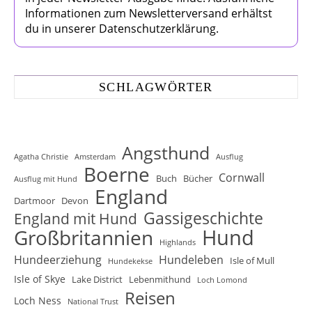
Informationen zum Newsletterversand erhältst
du in unserer Datenschutzerklärung.
SCHLAGWÖRTER
Angsthund
Agatha Christie
Amsterdam
Ausflug
Boerne
Cornwall
Buch
Bücher
Ausflug mit Hund
England
Dartmoor
Devon
Gassigeschichte
England mit Hund
Hund
Großbritannien
Highlands
Hundeerziehung
Hundeleben
Isle of Mull
Hundekekse
Isle of Skye
Lake District
Lebenmithund
Loch Lomond
Reisen
Loch Ness
National Trust