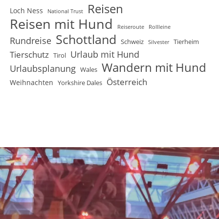
Reisen
Loch Ness
National Trust
Reisen mit Hund
Reiseroute
Rollleine
Schottland
Rundreise
Schweiz
Tierheim
Silvester
Urlaub mit Hund
Tierschutz
Tirol
Wandern mit Hund
Urlaubsplanung
Wales
Österreich
Weihnachten
Yorkshire Dales