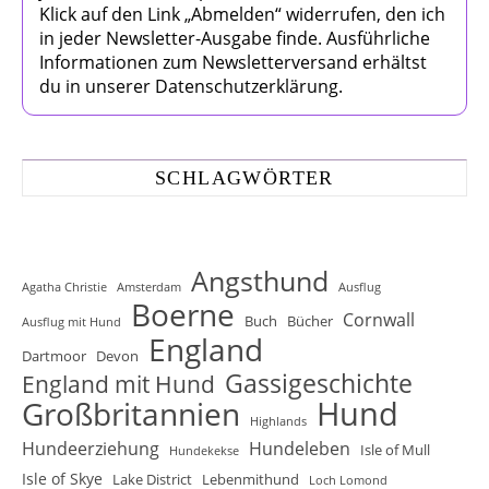
Klick auf den Link „Abmelden“ widerrufen, den ich
in jeder Newsletter-Ausgabe finde. Ausführliche
Informationen zum Newsletterversand erhältst
du in unserer Datenschutzerklärung.
SCHLAGWÖRTER
Angsthund
Agatha Christie
Amsterdam
Ausflug
Boerne
Cornwall
Buch
Bücher
Ausflug mit Hund
England
Dartmoor
Devon
Gassigeschichte
England mit Hund
Hund
Großbritannien
Highlands
Hundeerziehung
Hundeleben
Isle of Mull
Hundekekse
Isle of Skye
Lake District
Lebenmithund
Loch Lomond