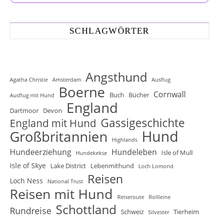
SCHLAGWÖRTER
Angsthund
Agatha Christie
Amsterdam
Ausflug
Boerne
Cornwall
Buch
Bücher
Ausflug mit Hund
England
Dartmoor
Devon
Gassigeschichte
England mit Hund
Hund
Großbritannien
Highlands
Hundeerziehung
Hundeleben
Isle of Mull
Hundekekse
Isle of Skye
Lake District
Lebenmithund
Loch Lomond
Reisen
Loch Ness
National Trust
Reisen mit Hund
Reiseroute
Rollleine
Schottland
Rundreise
Schweiz
Tierheim
Silvester