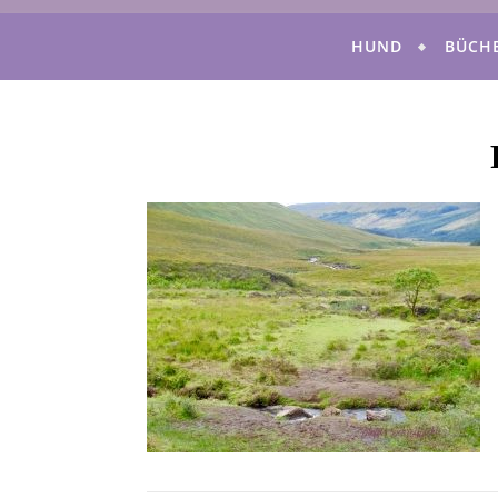
HUND
BÜCH