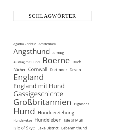
SCHLAGWÖRTER
Agatha Christie
Amsterdam
Angsthund
Ausflug
Boerne
Buch
Ausflug mit Hund
Cornwall
Bücher
Dartmoor
Devon
England
England mit Hund
Gassigeschichte
Großbritannien
Highlands
Hund
Hundeerziehung
Hundeleben
Isle of Mull
Hundekekse
Isle of Skye
Lake District
Lebenmithund