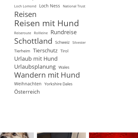
Loch Ness
Loch Lomond
National Trust
Reisen
Reisen mit Hund
Rundreise
Reiseroute
Rollleine
Schottland
Schweiz
Silvester
Tierschutz
Tierheim
Tirol
Urlaub mit Hund
Urlaubsplanung
Wales
Wandern mit Hund
Weihnachten
Yorkshire Dales
Österreich