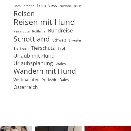
Loch Ness
Loch Lomond
National Trust
Reisen
Reisen mit Hund
Rundreise
Reiseroute
Rollleine
Schottland
Schweiz
Silvester
Tierschutz
Tierheim
Tirol
Urlaub mit Hund
Urlaubsplanung
Wales
Wandern mit Hund
Weihnachten
Yorkshire Dales
Österreich