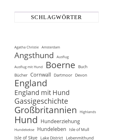
SCHLAGWÖRTER
Agatha Christie
Amsterdam
Angsthund
Ausflug
Boerne
Buch
Ausflug mit Hund
Cornwall
Bücher
Dartmoor
Devon
England
England mit Hund
Gassigeschichte
Großbritannien
Highlands
Hund
Hundeerziehung
Hundeleben
Isle of Mull
Hundekekse
Isle of Skye
Lake District
Lebenmithund