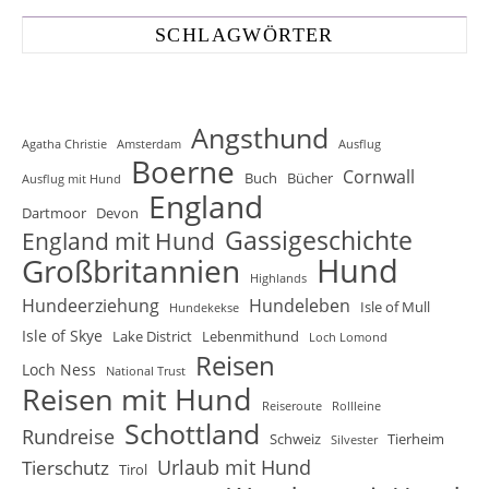
SCHLAGWÖRTER
Angsthund
Agatha Christie
Amsterdam
Ausflug
Boerne
Cornwall
Buch
Bücher
Ausflug mit Hund
England
Dartmoor
Devon
Gassigeschichte
England mit Hund
Hund
Großbritannien
Highlands
Hundeerziehung
Hundeleben
Isle of Mull
Hundekekse
Isle of Skye
Lake District
Lebenmithund
Loch Lomond
Reisen
Loch Ness
National Trust
Reisen mit Hund
Reiseroute
Rollleine
Schottland
Rundreise
Schweiz
Tierheim
Silvester
Urlaub mit Hund
Tierschutz
Tirol