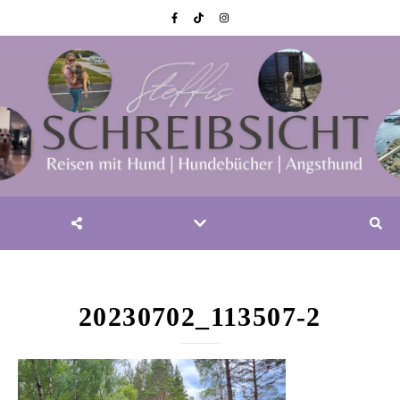
20230702_113507-2