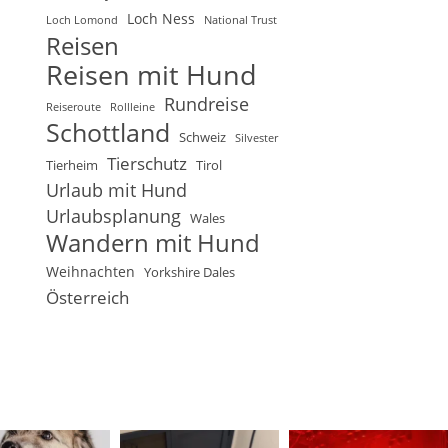
Loch Ness
Loch Lomond
National Trust
Reisen
Reisen mit Hund
Rundreise
Reiseroute
Rollleine
Schottland
Schweiz
Silvester
Tierschutz
Tierheim
Tirol
Urlaub mit Hund
Urlaubsplanung
Wales
Wandern mit Hund
Weihnachten
Yorkshire Dales
Österreich