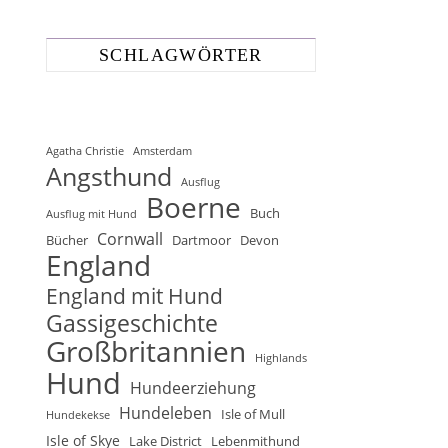
SCHLAGWÖRTER
Agatha Christie
Amsterdam
Angsthund
Ausflug
Boerne
Buch
Ausflug mit Hund
Cornwall
Bücher
Dartmoor
Devon
England
England mit Hund
Gassigeschichte
Großbritannien
Highlands
Hund
Hundeerziehung
Hundeleben
Isle of Mull
Hundekekse
Isle of Skye
Lake District
Lebenmithund