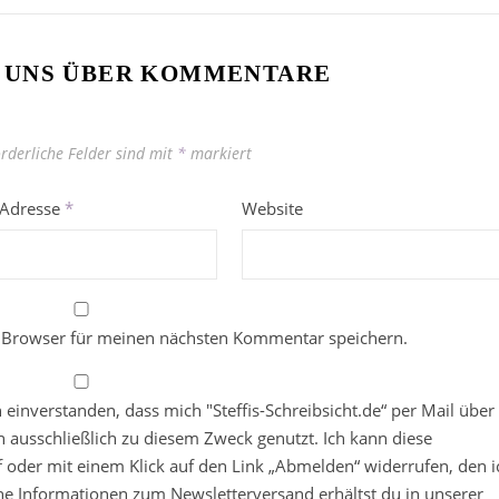
 UNS ÜBER KOMMENTARE
orderliche Felder sind mit
*
markiert
-Adresse
*
Website
 Browser für meinen nächsten Kommentar speichern.
in einverstanden, dass mich "Steffis-Schreibsicht.de“ per Mail über
 ausschließlich zu diesem Zweck genutzt. Ich kann diese
ief oder mit einem Klick auf den Link „Abmelden“ widerrufen, den i
che Informationen zum Newsletterversand erhältst du in unserer