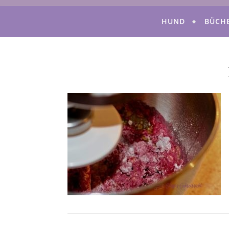
HUND
BÜCH