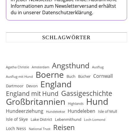
Informationen zum Newsletterversand erhältst
du in unserer Datenschutzerklärung.
SCHLAGWÖRTER
Angsthund
Agatha Christie
Amsterdam
Ausflug
Boerne
Cornwall
Buch
Bücher
Ausflug mit Hund
England
Dartmoor
Devon
Gassigeschichte
England mit Hund
Hund
Großbritannien
Highlands
Hundeerziehung
Hundeleben
Isle of Mull
Hundekekse
Isle of Skye
Lake District
Lebenmithund
Loch Lomond
Reisen
Loch Ness
National Trust