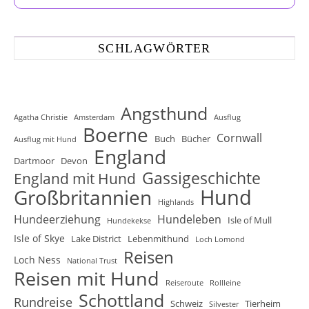
SCHLAGWÖRTER
Angsthund
Agatha Christie
Amsterdam
Ausflug
Boerne
Cornwall
Buch
Bücher
Ausflug mit Hund
England
Dartmoor
Devon
Gassigeschichte
England mit Hund
Hund
Großbritannien
Highlands
Hundeerziehung
Hundeleben
Isle of Mull
Hundekekse
Isle of Skye
Lake District
Lebenmithund
Loch Lomond
Reisen
Loch Ness
National Trust
Reisen mit Hund
Reiseroute
Rollleine
Schottland
Rundreise
Schweiz
Tierheim
Silvester