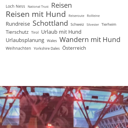
Reisen
Loch Ness
National Trust
Reisen mit Hund
Reiseroute
Rollleine
Schottland
Rundreise
Schweiz
Tierheim
Silvester
Urlaub mit Hund
Tierschutz
Tirol
Wandern mit Hund
Urlaubsplanung
Wales
Österreich
Weihnachten
Yorkshire Dales