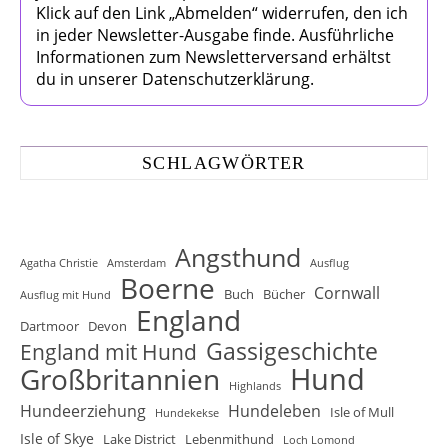
Klick auf den Link „Abmelden“ widerrufen, den ich
in jeder Newsletter-Ausgabe finde. Ausführliche
Informationen zum Newsletterversand erhältst
du in unserer Datenschutzerklärung.
SCHLAGWÖRTER
Angsthund
Agatha Christie
Amsterdam
Ausflug
Boerne
Cornwall
Buch
Bücher
Ausflug mit Hund
England
Dartmoor
Devon
Gassigeschichte
England mit Hund
Hund
Großbritannien
Highlands
Hundeerziehung
Hundeleben
Isle of Mull
Hundekekse
Isle of Skye
Lake District
Lebenmithund
Loch Lomond