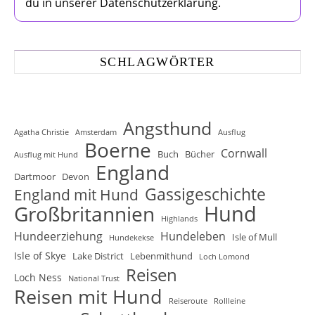
du in unserer Datenschutzerklärung.
SCHLAGWÖRTER
Angsthund
Agatha Christie
Amsterdam
Ausflug
Boerne
Cornwall
Buch
Bücher
Ausflug mit Hund
England
Dartmoor
Devon
Gassigeschichte
England mit Hund
Hund
Großbritannien
Highlands
Hundeerziehung
Hundeleben
Isle of Mull
Hundekekse
Isle of Skye
Lake District
Lebenmithund
Loch Lomond
Reisen
Loch Ness
National Trust
Reisen mit Hund
Reiseroute
Rollleine