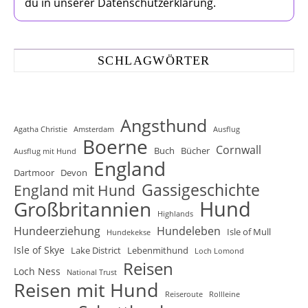
du in unserer Datenschutzerklärung.
SCHLAGWÖRTER
Angsthund
Agatha Christie
Amsterdam
Ausflug
Boerne
Cornwall
Buch
Bücher
Ausflug mit Hund
England
Dartmoor
Devon
Gassigeschichte
England mit Hund
Hund
Großbritannien
Highlands
Hundeerziehung
Hundeleben
Isle of Mull
Hundekekse
Isle of Skye
Lake District
Lebenmithund
Loch Lomond
Reisen
Loch Ness
National Trust
Reisen mit Hund
Reiseroute
Rollleine